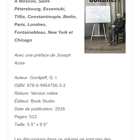
À Moscou, Saint-
Pétersbourg, Essentuki,
Tiflis, Constantinople, Berlin,
Paris, Londres,
Fontainebleau, New York et
Chicago
Avec une préface de Joseph
Azize
Auteur:
Gurdjieff, G. I.
ISBN:
978-0-9954756-3-2
Reliure:
Version reliée
Éditeur:
Book Studio
Date de publication:
2016
Pages:
512
Taille:
5.5″ x 8.5″
Les discussions dans ce volume ne sont pas des