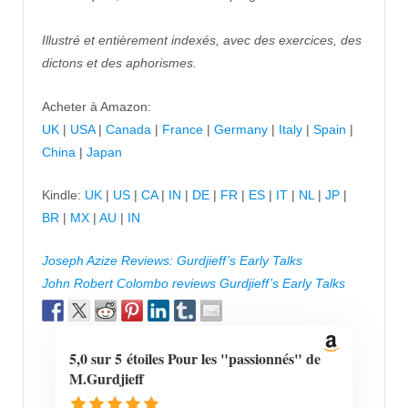
Illustré et entièrement indexés, avec des exercices, des
dictons et des aphorismes.
Acheter à Amazon:
UK
|
USA
|
Canada
|
France
|
Germany
|
Italy
|
Spain
|
China
|
Japan
Kindle:
UK
|
US
|
CA
|
IN
|
DE
|
FR
|
ES
|
IT
|
NL
|
JP
|
BR
|
MX
|
AU
|
IN
Joseph Azize Reviews: Gurdjieff’s Early Talks
John Robert Colombo reviews Gurdjieff’s Early Talks
5,0 sur 5 étoiles Pour les "passionnés" de
M.Gurdjieff